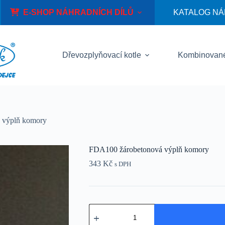
E-SHOP NÁHRADNÍCH DÍLŮ
KATALOG NÁ
Dřevozplyňovací kotle
Kombinované
 výplň komory
FDA100 žárobetonová výplň komory
343
Kč
s DPH
FDA100
žárobetonová
výplň