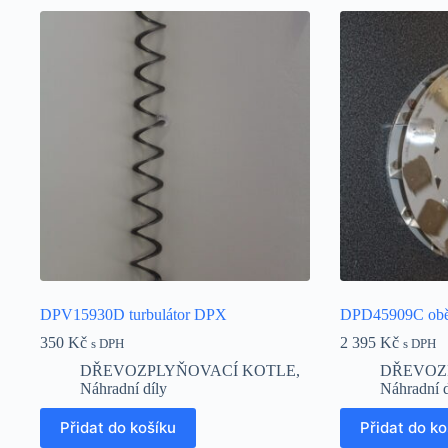
DPV15930D turbulátor DPX
DPD45909C oběžn
350
Kč
2 395
Kč
s DPH
s DPH
DŘEVOZPLYŇOVACÍ KOTLE
,
DŘEVOZ
Náhradní díly
Náhradní d
Přidat do košíku
Přidat do ko