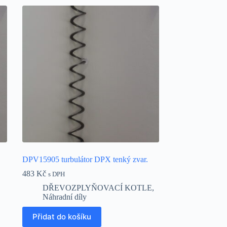
DPV15905 turbulátor DPX tenký zvar.
483
Kč
s DPH
DŘEVOZPLYŇOVACÍ KOTLE
,
Náhradní díly
Přidat do košíku