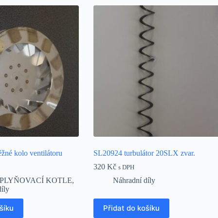
é kolo ventilátoru
SL20924 turbulátor 20SLX zvar.
320
Kč
s DPH
PLYŇOVACÍ KOTLE
,
Náhradní díly
íly
šíku
Přidat do košíku