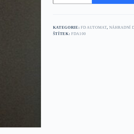
komory
množství
KATEGORIE:
FD AUTOMAT
,
NÁHRADNÍ D
ŠTÍTEK:
FDA100