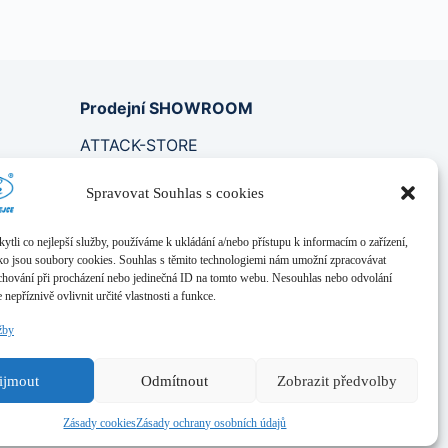
Prodejní SHOWROOM
ATTACK-STORE
K Cyklostezce 382,
Spravovat Souhlas s cookies
Psáry, 252 44
IČ: 07347413
li co nejlepší služby, používáme k ukládání a/nebo přístupu k informacím o zařízení,
DIČ: CZ07347413
ako jsou soubory cookies. Souhlas s těmito technologiemi nám umožní zpracovávat
e chování při procházení nebo jedinečná ID na tomto webu. Nesouhlas nebo odvolání
nepříznivě ovlivnit určité vlastnosti a funkce.
žby
0
ijmout
Odmítnout
Zobrazit předvolby
Zásady cookies
Zásady ochrany osobních údajů