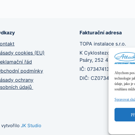
Odkazy
Fakturační adresa
ontakt
TOPA instalace s.r.o.
ásady cookies (EU)
K Cyklostezce 382,
Psáry, 252 44
eklamační řád
IČ: 07347413
bchodní podmínky
Abychom poskyt
DIČ: CZ073474413
technologie j
ásady ochrany
údaje, jako j
sobních údajů
souhlasu může 
Spravovat slu
Př
 vytvořilo
JK Studio