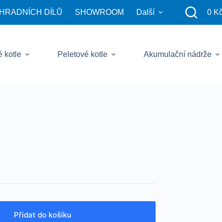
HRADNÍCH DÍLŮ
SHOWROOM
Další
0
K
Sho
cart
 kotle
Peletové kotle
Akumulační nádrže
Přidat do košíku